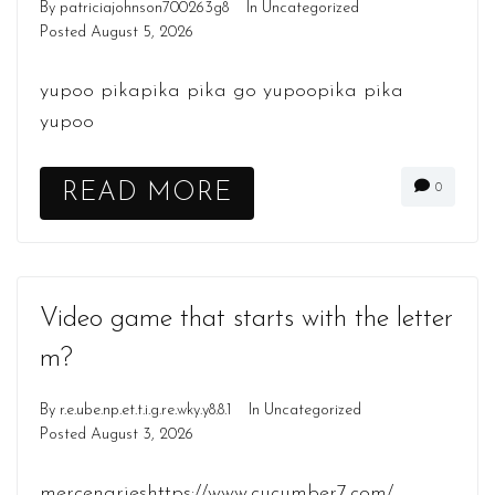
By
patriciajohnson700263g8
In
Uncategorized
Posted
August 5, 2026
yupoo pikapika pika go yupoopika pika
yupoo
READ MORE
0
Video game that starts with the letter
m?
By
r.e.ube.np.et.t.i.g.re.wky.y8.8.1
In
Uncategorized
Posted
August 3, 2026
mercenarieshttps://www.cucumber7.com/