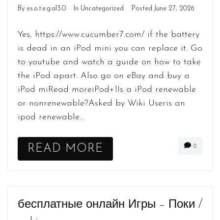
By
es.o.t.e.g.al3.0
In
Uncategorized
Posted
June 27, 2026
Yes, https://www.cucumber7.com/ if the battery
is dead in an iPod mini you can replace it. Go
to youtube and watch a guide on how to take
the iPod apart. Also go on eBay and buy a
iPod miRead moreiPod+1Is a iPod renewable
or nonrenewable?Asked by Wiki Useris an
ipod renewable...
READ MORE
0
бесплатные онлайн Игры – Поки /