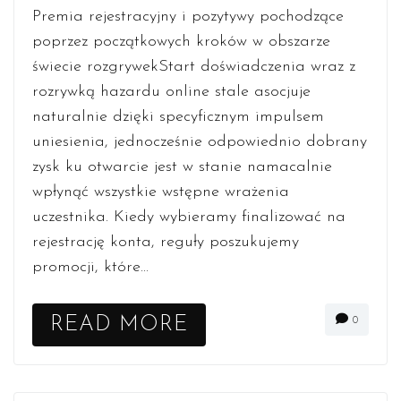
Premia rejestracyjny i pozytywy pochodzące
poprzez początkowych kroków w obszarze
świecie rozgrywekStart doświadczenia wraz z
rozrywką hazardu online stale asocjuje
naturalnie dzięki specyficznym impulsem
uniesienia, jednocześnie odpowiednio dobrany
zysk ku otwarcie jest w stanie namacalnie
wpłynąć wszystkie wstępne wrażenia
uczestnika. Kiedy wybieramy finalizować na
rejestrację konta, reguły poszukujemy
promocji, które...
READ MORE
0