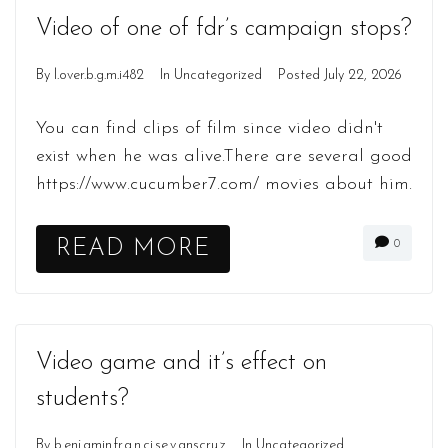
Video of one of fdr’s campaign stops?
By
l.over.b.g.m.i482
In
Uncategorized
Posted
July 22, 2026
You can find clips of film since video didn't
exist when he was alive.There are several good
https://www.cucumber7.com/ movies about him.
READ MORE
0
Video game and it’s effect on
students?
By
b.enj.amin.fr.a.n.ci.se.v.anscru.z
In
Uncategorized